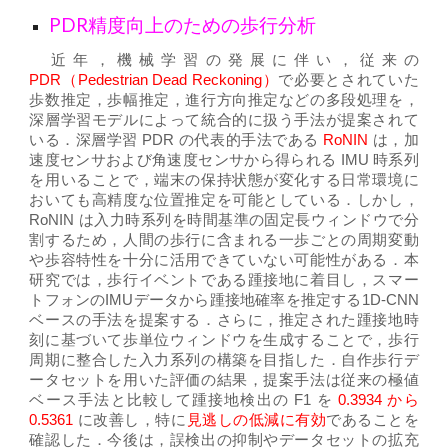
PDR精度向上のための歩行分析
近年，機械学習の発展に伴い，従来の
PDR（Pedestrian Dead Reckoning）
で必要とされていた
歩数推定，歩幅推定，進行方向推定などの多段処理を，
深層学習モデルによって統合的に扱う手法が提案されて
いる．深層学習 PDR の代表的手法である
RoNIN
は，加
速度センサおよび角速度センサから得られる IMU 時系列
を用いることで，端末の保持状態が変化する日常環境に
おいても高精度な位置推定を可能としている．しかし，
RoNIN は入力時系列を時間基準の固定長ウィンドウで分
割するため，人間の歩行に含まれる一歩ごとの周期変動
や歩容特性を十分に活用できていない可能性がある．本
研究では，歩行イベントである踵接地に着目し，スマー
トフォンのIMUデータから踵接地確率を推定する1D-CNN
ベースの手法を提案する．さらに，推定された踵接地時
刻に基づいて歩単位ウィンドウを生成することで，歩行
周期に整合した入力系列の構築を目指した．自作歩行デ
ータセットを用いた評価の結果，提案手法は従来の極値
ベース手法と比較して踵接地検出の F1 を
0.3934 から
0.5361
に改善し，特に
見逃しの低減に有効
であることを
確認した．今後は，誤検出の抑制やデータセットの拡充