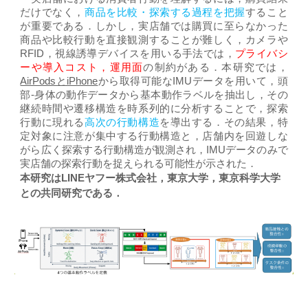
だけでなく，
商品を比較・探索する過程を把握
すること
が重要である．しかし，実店舗では購買に至らなかった
商品や比較行動を直接観測することが難しく，カメラや
RFID，視線誘導デバイスを用いる手法では，
プライバシ
ーや導入コスト，運用面
の制約がある．本研究では，
AirPodsとiPhone
から取得可能なIMUデータを用いて，頭
部-身体の動作データから基本動作ラベルを抽出し，その
継続時間や遷移構造を時系列的に分析することで，探索
行動に現れる
高次の行動構造
を導出する．その結果，特
定対象に注意が集中する行動構造と，店舗内を回遊しな
がら広く探索する行動構造が観測され，IMUデータのみで
実店舗の探索行動を捉えられる可能性が示された．
本研究はLINEヤフー株式会社，東京大学，東京科学大学
との共同研究である．