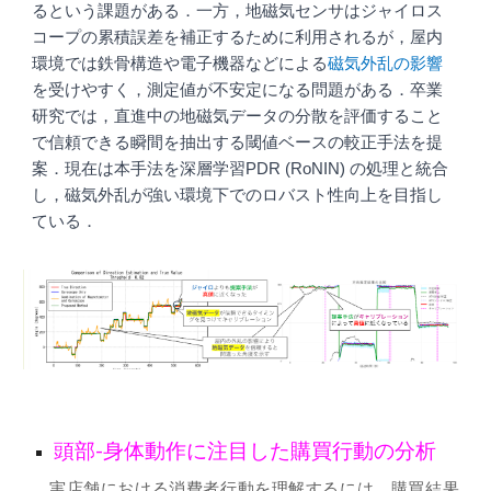
るという課題がある．一方，地磁気センサはジャイロス
コープの累積誤差を補正するために利用されるが，屋内
環境では鉄骨構造や電子機器などによる
磁気外乱の影響
を受けやすく，測定値が不安定になる問題がある．卒業
研究では，直進中の地磁気データの分散を評価すること
で信頼できる瞬間を抽出する閾値ベースの較正手法を提
案．現在は本手法を深層学習PDR (RoNIN) の処理と統合
し，磁気外乱が強い環境下でのロバスト性向上を目指し
ている．
頭部-身体動作に注目した購買行動の分析
実店舗における消費者行動を理解するには，購買結果