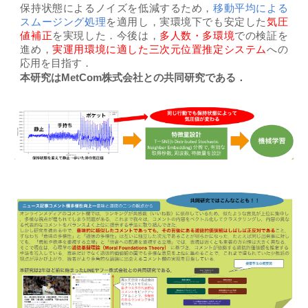
保持状態によるノイズを低減するため，
移動平均による
スムージング処理
を適用し，実環境下でも安定した
気圧
値補正
を実現した．今後は，
多人数・多環境
での検証を
進め，
実運用環境に適した三次元位置推定システム
への
応用を目指す．
本研究はMetCom株式会社との共同研究である．