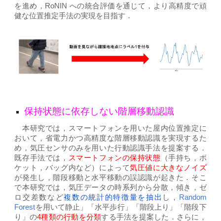
を進め，RoNIN への統合評価を通じて，より高精度で頑
健な位置推定手法の実現を目指す．
保持状態に依存しない階層移動認識
本研究では，スマートフォンを用いた屋内位置推定に
おいて，省電力かつ高精度な階層移動認識を実現するた
め，気圧センサのみを用いた行動認識手法を提案する．
既存手法では，
スマートフォンの保持状態
（手持ち，ポ
ケット，バッグ内など）によって
気圧値に大きなノイズ
が発生し，階段移動と水平移動の誤認識が起きた．そこ
で本研究では，気圧データの時系列から分散，傾き，ゼ
ロ交差数など
複数の統計的特徴量を抽出
し，
Random
Forest
を用いて静止」「水平歩行」「階段上り」「階段下
り」の
4種類の行動を分類
する手法を提案した．さらに，