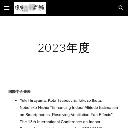
Skip to main content
Skip to navigation
20
23
年度
国際学会発表
Yuki Hirayama,
Kota Tsubouchi, Takuzo Ikuta,
Nobuhiko Nishio "Enhancing Indoor Altitude Estimation
on Smartphones: Resolving Ventilation Fan Effects",
The 13th International Conference on Indoor