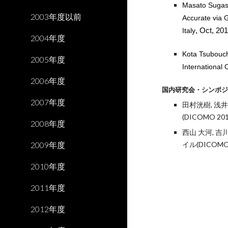
Masato Sugasa
2003年度以前
Accurate via G
Italy
, Oct, 20
2004年度
Kota Tsubouch
2005年度
International
2006年度
国内研究会・シンポ
2007年度
田村洸樹, 浅
(DICOMO 20
2008年度
西山 大河, 吉
2009年度
イル(DICOMO
2010年度
2011年度
2012年度