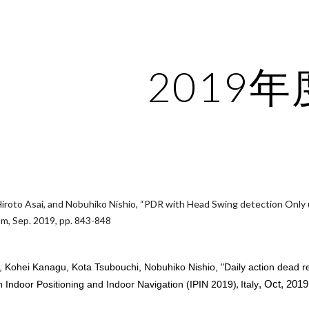
ip to main content
Skip to navigat
2019年
Hiroto Asai, and Nobuhiko Nishio, “PDR with Head Swing detection On
m, Sep. 2019, pp. 843-848
, Kohei Kanagu, Kota Tsubouchi, Nobuhiko Nishio, "
Daily action dead 
 Indoor Positioning and Indoor Navigation (IPIN 2019)
,
Italy
, Oct, 2019