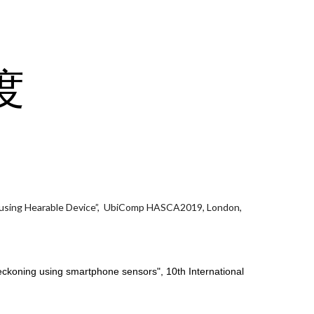
ion
度
ly using Hearable Device”, UbiComp HASCA2019, London,
reckoning using smartphone sensors", 10th International