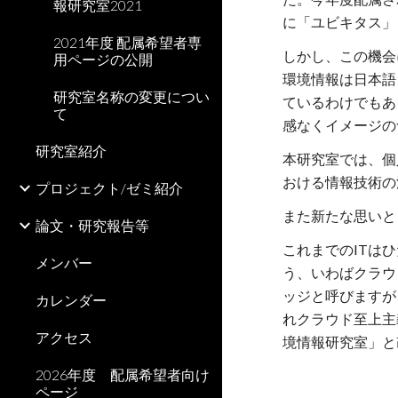
報研究室2021
に「ユビキタス」
2021年度 配属希望者専
しかし、この機会
用ページの公開
環境情報は日本語
研究室名称の変更につい
ているわけでもあ
て
感なくイメージの
研究室紹介
本研究室では、個
おける情報技術の
プロジェクト/ゼミ紹介
また新たな思いと
論文・研究報告等
これまでのITは
メンバー
う、いわばクラウ
ッジと呼びますが
カレンダー
れクラウド至上主
アクセス
境情報研究室」と
2026年度 配属希望者向け
ページ