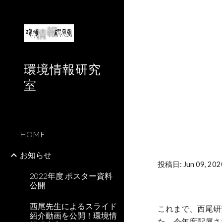
Sk
環境情報研究
室
HOME
お知らせ
投稿日: Jun 09, 202
2022年度 ポスター資料
公開
西尾先生によるスライド
これまで、西尾研
紹介動画を公開！環境情
た。今年度配属さ